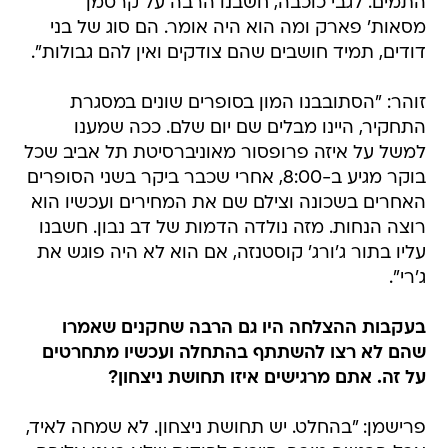
התמים. לגבי כוכבה, חשבנו הרבה על קרטמן
מסאות' פארק ומה הוא היה אומר. הם סוג של בני
דודים, תמיד חושבים שהם צודקים ואין להם גבולות".
זוהר: "הסתובבנו המון בסופרים שונים במסגרת
התחקיר, היינו מבלים שם יום שלם. ככה שמענו
למשל על איזה פרופסור מאוניברסיטת תל אביב שכל
בוקר מגיע ב-8:00, אחרי שכבר ביקר בשני הסופרים
האחרים בשכונה וצילם שם את המחירים ועכשיו הוא
רוצה הנחות. מזה נולדה הדמות של דב נבון. חשבנו
עליו בתור ג'ורג' קוסטנזה, אם הוא לא היה פוגש את
ג'רי".
בעקבות ההצלחה היו גם הרבה שחקנים שאמרו
שהם לא רצו להשתתף בהתחלה ועכשיו מתחרטים
על זה. אתם מרגישים איזו תחושת ניצחון?
פרישמן: "בהחלט. יש תחושת ניצחון. לא שמחה לאיד,