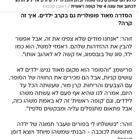
כרגע הם עסוקים בפרסומת לבזק ותכנית ילדים ורק אז יגיע הרגע
/
לכתוב את עונה 4 של קופה ראשית
ראובן קסטרו
הסדרה מאוד פופולרית גם בקרב ילדים. איך זה
קרה?
זוהר: "אנחנו מודים שלא צפינו את זה, אבל אפשר
להבין את ההזדהות שלהם. ראמזי למשל, הוא כמו
ילד, סוג של בובספוג, אז קשה לא לאהוב אותו".
פרישמן: "והסופר הוא מקום מאוד נגיש. ילדים לא
עושים קניות, אבל הם מכירים את החוויה של הסופר,
עם הצבעים והריחות. קרן מור, שעשתה הכל עד
היום, אמרה לנו שהיא אף פעם לא עשתה משהו
לילדים, וגם 'קופה ראשית' זה לא באמת משהו כזה,
אבל פתאום מתנפלים עליה ומבקשים סלפיז".
זוהר: "כששלחו לי בפורים שעבר תמונה של ילדה
מחופשת לכוכבה - הבנתי שמשהו מיוחד ויוצא דופן