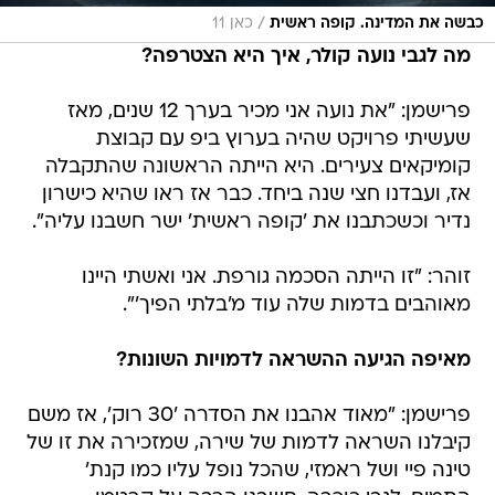
/
כבשה את המדינה. קופה ראשית
כאן 11
מה לגבי נועה קולר, איך היא הצטרפה?
פרישמן: "את נועה אני מכיר בערך 12 שנים, מאז
שעשיתי פרויקט שהיה בערוץ ביפ עם קבוצת
קומיקאים צעירים. היא הייתה הראשונה שהתקבלה
אז, ועבדנו חצי שנה ביחד. כבר אז ראו שהיא כישרון
נדיר וכשכתבנו את 'קופה ראשית' ישר חשבנו עליה".
זוהר: "זו הייתה הסכמה גורפת. אני ואשתי היינו
מאוהבים בדמות שלה עוד מ'בלתי הפיך'".
מאיפה הגיעה ההשראה לדמויות השונות?
פרישמן: "מאוד אהבנו את הסדרה '30 רוק', אז משם
קיבלנו השראה לדמות של שירה, שמזכירה את זו של
טינה פיי ושל ראמזי, שהכל נופל עליו כמו קנת'