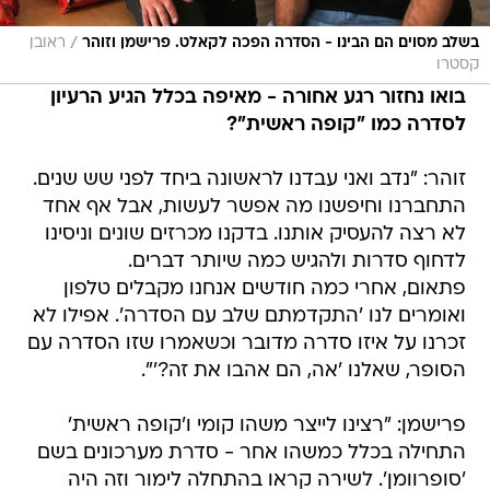
/
בשלב מסוים הם הבינו - הסדרה הפכה לקאלט. פרישמן וזוהר
ראובן
קסטרו
בואו נחזור רגע אחורה - מאיפה בכלל הגיע הרעיון
לסדרה כמו "קופה ראשית"?
זוהר: "נדב ואני עבדנו לראשונה ביחד לפני שש שנים.
התחברנו וחיפשנו מה אפשר לעשות, אבל אף אחד
לא רצה להעסיק אותנו. בדקנו מכרזים שונים וניסינו
לדחוף סדרות ולהגיש כמה שיותר דברים.
פתאום, אחרי כמה חודשים אנחנו מקבלים טלפון
ואומרים לנו 'התקדמתם שלב עם הסדרה'. אפילו לא
זכרנו על איזו סדרה מדובר וכשאמרו שזו הסדרה עם
הסופר, שאלנו 'אה, הם אהבו את זה?'".
פרישמן: "רצינו לייצר משהו קומי ו'קופה ראשית'
התחילה בכלל כמשהו אחר - סדרת מערכונים בשם
'סופרוומן'. לשירה קראו בהתחלה לימור וזה היה