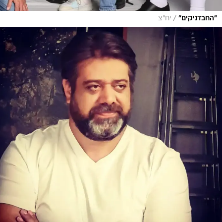
/
"החבדניקים"
יח"צ