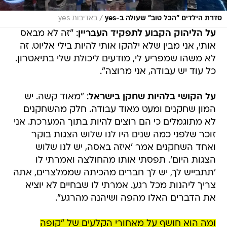
/
סדרת הילדים "הכל טוב" שעולה ב-yes
באדיבות yes
על הליהוק הקבוע לתפקיד העבריין
: "זה לא מבאס
אותי, אני מבין שלא ילהקו אותי להיות בילי אליוט. זה
לא משהו שמפריע לי, מודעים ליכולת שלי בתיאטרון.
כל עוד יש עבודה, אני מרוצה".
על הקושי בלהיות שחקן בישראל
: "מאוד קשה. יש
המון שחקנים ומעט מאוד עבודה. חלק מהשחקנים
לא מתוגמלים כי הם רוצים להיות בתוך המערכת. אני
זוכר שלפני כמה שנים היו לנו שלוש הצגות בוקר
ואחד השחקנים אמר 'איזה באסה, יש לנו שלוש
הצגות היום'. תפסתי אותו מהחולצה ואמרתי לו
'תתבייש לך, יש לך חברים מהכיתה שממלצרים, אתה
צריך ליהנות מכל רגע. אמרתי לו שבחיים לא יוציא
את הדברים האלו מהפה ושיהנה מהרגע".
ומה הוא חושף על מאחורי הקלעים של "קופה