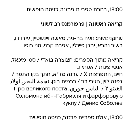
18:00, רחבת ספריית פבזנר, כניסה חופשית
קריאה ראשונה | פרפורמנס רב לשוני
שחקנים/יות: נועה בר-ניר, טאשה ויינשטיין, עידו זיו,
בשיר נהרא, ירדן פייגלין, אפרת קרני, סני רופו.
קריאה מתוך הספרים: חצוצרה בואדי / סמי מיכאל,
אנשי פינות / אסתי ג.
חיים, התפרצות X / עדנה מזי"א, חתך בקו התפר /
דפנה לוין, חזירי בר / כרמית רוזן, نجمة البحر, أولاد
الغيتو ٢ / الياس خوري, Про великого поэта
Соломона ибн-Габриэля и фарфоровую
куклу / Денис Соболев
18:00, אולם ספריית פבזנר, כניסה חופשית