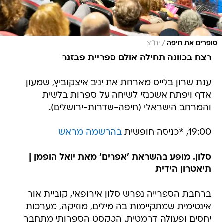
/
סופרים את חיפה
יח"צ
רצח בכוונה תחילה אולם ספריית פבזנר
ענת שרון בלייס מארחת את יניב איצקוביץ, שמעון
אדף ויפתח אשכנזי לשיחה על ספרות בלשית
והמרחב הישראלי (חיפה-שדרות-ירושלים).
19:00, *כניסה חופשית
בהרשמה מראש
סלון. מופע בהשראת 'אפרים' מאת יואל הופמן |
תיאטרון הידית
ברחבת הספרייה נפרש סלון אירופאי, קוביית אור
אינטימית שמתקיימות בה מילים, מוזיקה, מערכות
יחסים ופעולה דרמטית. הטקסט הספרותי מתחבר