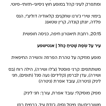
ומתפרק לעיני קהל במופע חוץ ניסיוני-חזותי-פיוטי.
בימוי: שירי ג'ורנו שחקנים: קלאודיה דוליצ'י, הנס
פלדה, יונתן קונדה, קרין שטאנג
20:15, רחבת תיאטרון חיפה, כניסה חופשית
עִיר עַל שְׂפַת שָׁטִיחַ כָּחֹל | אנטישפע
מופע מוזיקה על טהרת הפרוזה והשירה החיפאית
משתתפים: קרני פוסטל (צ'לו ושירה), הילה רוח (בס
ושירה), עדן לברמן (קלידים) נעה סגל (תופים), חגי
ליניק (גיטרה), עובד אפרת (גיטרה)
מפיק מוסיקלי: עובד אפרת, עורך: חגי ליניק
משוררים/ות: מיטל נסים, ג'ודת עיד, כרמית רוזן