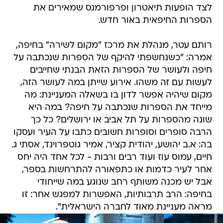
לצד הופעות תיאטרון ופרפורמנס שמאירים את
הספרות החיפאית באור חדש.
רותם עטר, מנהלת את מרכז "מקום לשירה" בחיפה,
אמרה: "כשנחשפתי להיקף של הספרות שנכתבה על
חיפה ולעושר של הספרות הזאת הבנתי שחייבים
לעשות עם זה משהו. אירוע שייתן במה לעושר הזה,
מקום שיהיה אפשר לדון בו בשאלה המעניינת: מה
מייחד את הספרות שנכתבה על חיפה? במה היא
שונה מהספרות על תל אביב או ירושלים? כל כך
הרבה סופרים וסופרות חשובים כתבו על העיר ועסקו
בה: א.ב יהושע, יהודית קציר, אמיר גוטפרוינד, אסתי ג.
חיים, עמוס עוז ועוד רבים ורבות - לכל אחד היה יחס
אחר לעיר כדמות או כתפאורה להתרחשות בספר,
אבל יש מכנה משותף רחב שנוגע במה שייחודי
בחיפה: הרב תרבותיות, האפשרות למפגש אחר: זו
מראה מעניינת מאוד לחברה הישראלית".