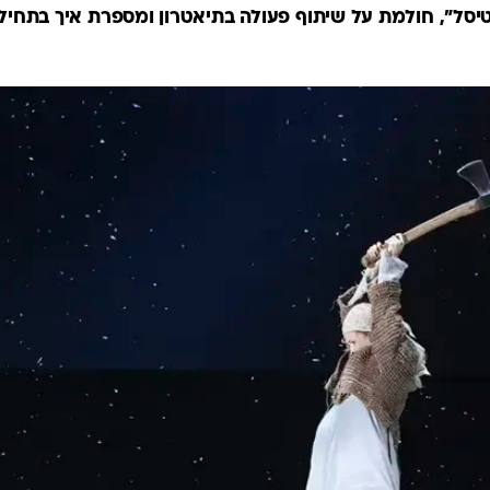
יסל", חולמת על שיתוף פעולה בתיאטרון ומספרת איך בתחילת