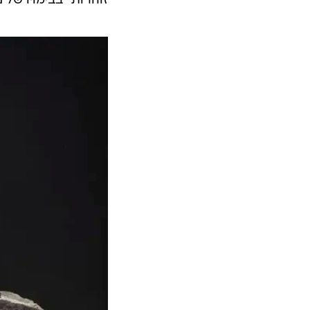
זוהרות" בבימויו של 