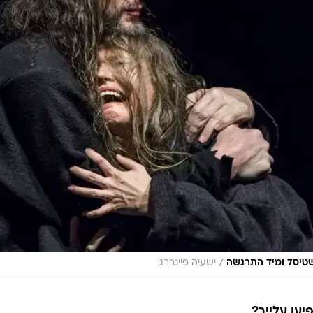
/
טיסל ומיד התרגשה
ישעיה פיינברג
יעו עלייך?