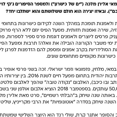
מאי אלירן מלכה ("ים של כישרון") ולמספר הסיפורים ג'קי לוי 
ם"). ובאיזו יצירה הוא חולם ששלושתם והוא ישתלבו יחד?
ולאמנות תומכת במהלך השנה לקידום כישרונות בתחומי א
יזיה, שירה ואמנות חזותית. מפעל הפיס יוזם ללא הרף פרויק
יק פרסים ליוצרים ולאמנים דוגמת פרס ספיר לספרות, פרס
ת ימי משבר הקורונה הובילה את וואלה! תרבות ומפעל הפיס
 הסולידריות בקרב אמנים ומספק להם הזדמנות לפרגן ליו
כישרונות מקומיים מתחומים שונים.
ובפרס שר החינוך לתרבות יהודית בתחום מפ
כתב ובו כיכב), האלבום "נקודה טובה" שהפך לאלבום פלטינ
חודשים ספורים 50,000 עותקים. בספטמבר 2018 הוציא אלבום א
 באותה שנה שיחק ב"הבלתי רשמיים", סרט מאת אלירן מ
שנה שיחק בסדרה "אוטונומיות" את הרבי מקרייניץ, שליט
ב והסופר אתגר קרת, שולי רנד הוא היוצר השלישי שמשתת