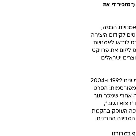
("מזכיר לי את
מנויות הבמה,
טים לקידום היצירה
 לנדאו לאמנויות
 ליזום את פרויקט
צרים ישראלים -
שולי רנד הוא שחקן, במאי, מלחין, פזמונאי וזמר ישראלי. זכה בשני פרסי אופיר בשנים 1992 ו-2004
על חיים לשנת 2016. בין יצירותיו המפורסמות: הסרט
ה אחרי שמכר תוך
ולפן שני בשם "רצוא ושוב",
לכה העוסק בהקמת
 המדינה החרדית.
ף במדורנו